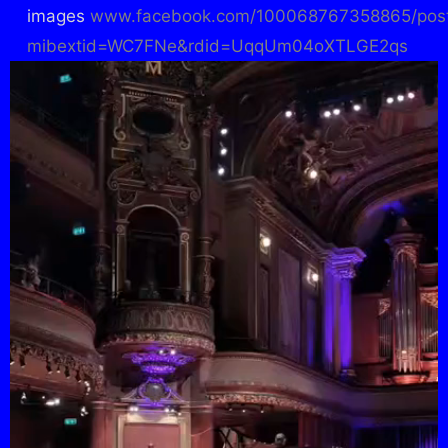
images
www.facebook.com/100068767358865/pos
mibextid=WC7FNe&rdid=UqqUm04oXTLGE2qs