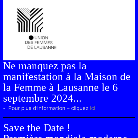
Ne manquez pas la
manifestation à la Maison de
la Femme à Lausanne le 6
septembre 2024...
Pour plus d’information – cliquez
ici
Save the Date !