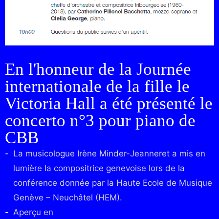
En l'honneur de la Journée
internationale de la fille le
Victoria Hall a été présenté le
concerto n°3 pour piano de
CBB
La musicologue Irène Minder-Jeanneret a mis en
lumière la compositrice genevoise lors de la
conférence donnée par la Haute Ecole de Musique
Genève – Neuchâtel (HEM).
Aperçu en