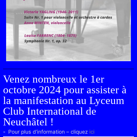
Venez nombreux le 1er
octobre 2024 pour assister à
la manifestation au Lyceum
Club International de
Neuchâtel !
​Pour plus d’information – cliquez
ici